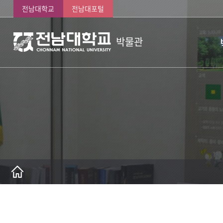
전남대학교
전남대포털
박물관
시
박
조
관
박