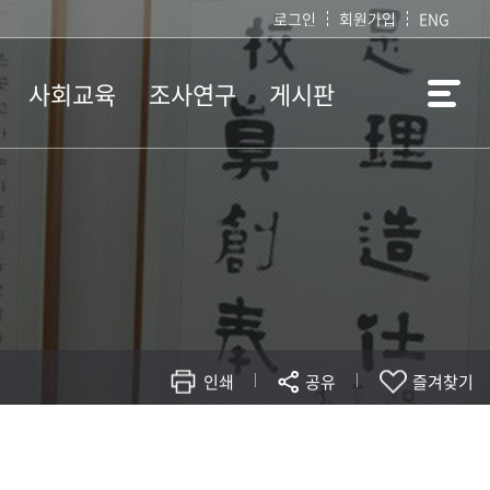
로그인
회원가입
ENG
사회교육
조사연구
게시판
문화강좌
지표조사
공지사항
문화답사
시.발굴조사
FAQ
영화 및 다큐 영상
정책과제연구
자유게시판
특별강연
학술대회
공개자료실
학술총서
퀴즈여행
관련사이트
인쇄
공유
즐겨찾기
현재 페이지를 즐겨찾는 메뉴로