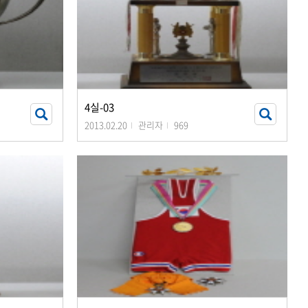
4실-03
2013.02.20
관리자
969