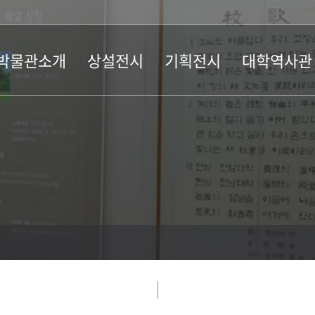
박물관소개
상설전시
기획전시
대학역사관
설현황
선사실
현재전시
소개
물관연혁
마한실
지난전시
대학 주요 연혁
직도
도자실
전시실
람안내
불교미술실
관람안내
물관 알림이
회화실
민속실
공룡실
체험학습장
야외박물관