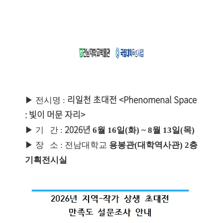
리일천 초대전
<
Phenomenal Space
▶
전시명
:
: 빛이 머문 자리
>
2026
년
▶
기 간
:
6
월 16일
(화
) ~ 8월
13
일
(목)
▶
장 소
:
전남대학교
용봉관(대학역사관) 2층
기획전시실