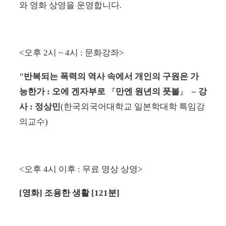
와 영화 상영을 운영합니다
.
<
오후
2
시
~ 4
시
:
문화강좌
>
"반복되는 폭력의 역사 속에서 개인의 구원은 가
능한가 : 오에 겐자부로
만엔 원년의 풋볼
–
강
『
』
사
: 정상민
(한국외국어대학교 일본학대학 특임강
의교수
)
<
오후
4
시 이후
:
무료 영상 상영
>
[
영화
] 조용한 생활
[121
분
]