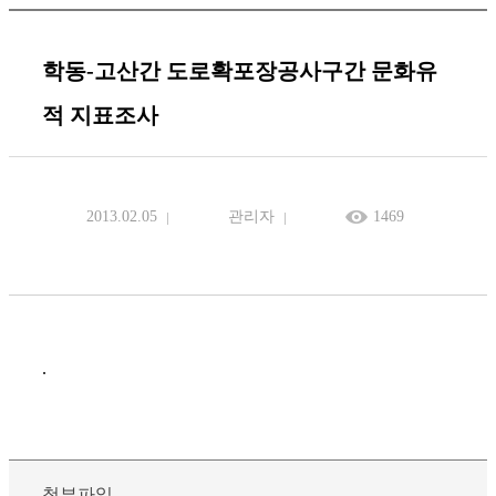
학동-고산간 도로확포장공사구간 문화유
적 지표조사
2013.02.05
관리자
1469
.
첨부파일