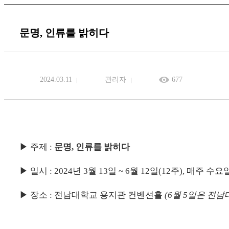
문명, 인류를 밝히다
2024.03.11
관리자
677
▶
주제
:
문명, 인류를 밝히다
▶
일시
: 2024
년 3
월 13
일
~ 6
월 12
일
(12
주
),
매주 수요
▶
장소
:
전남대학교 용지관 컨벤션홀
(6월 5일은 전