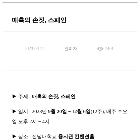
매혹의 손짓, 스페인
2023.08.11
관리자
1401
▶
주제
:
매혹의 손짓
,
스페인
▶
일시
: 2023
년
9
월
20
일
~ 12
월
6
일
(12
주
),
매주 수요
일 오후
2
시
~ 4
시
▶
장소
:
전남대학교
용지관 컨벤션홀