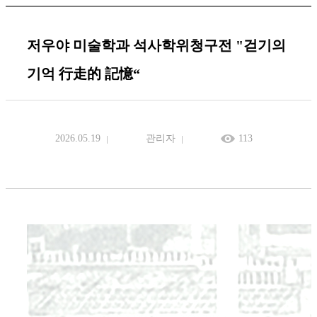
저우야 미술학과 석사학위청구전 "걷기의
기억 行走的 記憶“
2026.05.19
관리자
113