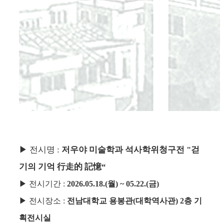
▶
전시명
:
저우야 미술학과 석사학위청구전
"걷
기의 기억 行走的 記憶
“
▶
전시기간
:
2026.05.18.(월
) ~ 05.22.(금)
▶
전시장소
:
전남대학교 용봉관
(
대학역사관
) 2
층 기
획전시실