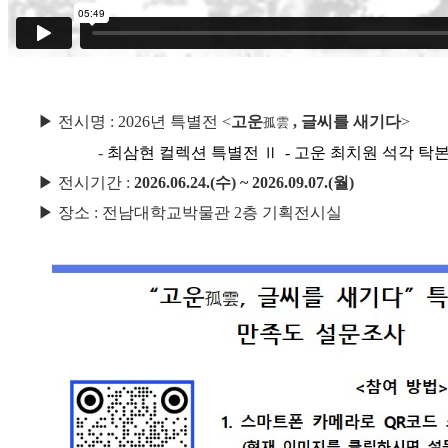
▶
전시명
: 2026년 특별전
<
고
운
,
글씨를 새기다
>
孤雲
-
최삼현 컬렉션 특별전
- 고운 최치원 석각 탁
Ⅱ
▶
전시기간
:
2026.06.24.(수
) ~ 2026.09.07.(월
)
▶
장소
:
전남대학교박물관
2
층 기획전시실