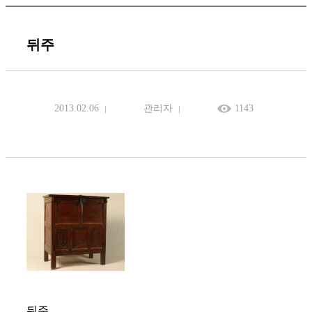
뒤주
2013.02.06
관리자
1143
뒤주