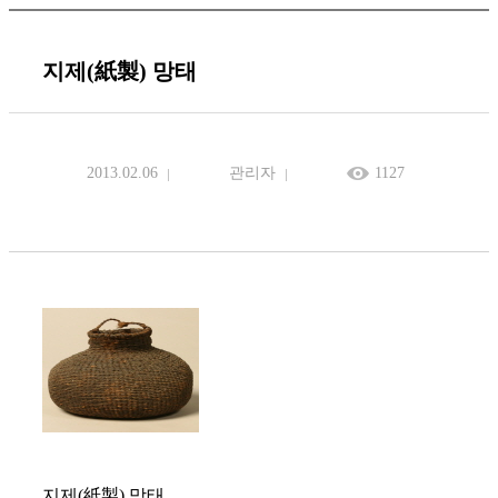
지제(紙製) 망태
2013.02.06
관리자
1127
지제(紙製) 망태