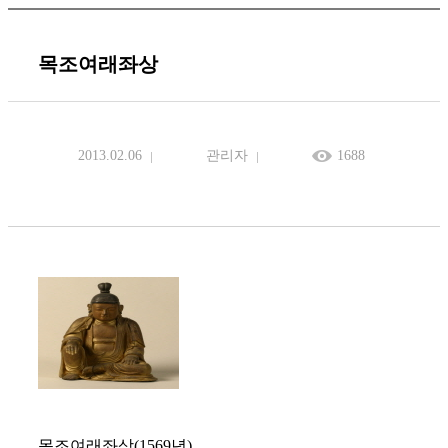
목조여래좌상
2013.02.06
관리자
1688
목조여래좌상(1569년)