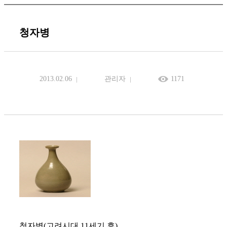
청자병
2013.02.06
관리자
1171
청자병(고려시대 11세기 후)